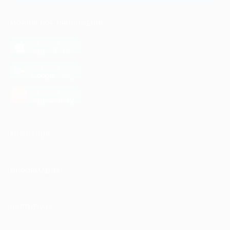
МОБИЛЬНОЕ ПРИЛОЖЕНИЕ
загрузить в
App Store
загрузить в
Google Play
загрузить в
AppGallery
КОМПАНИЯ
ИНФОРМАЦИЯ
ПАРТНЕРАМ