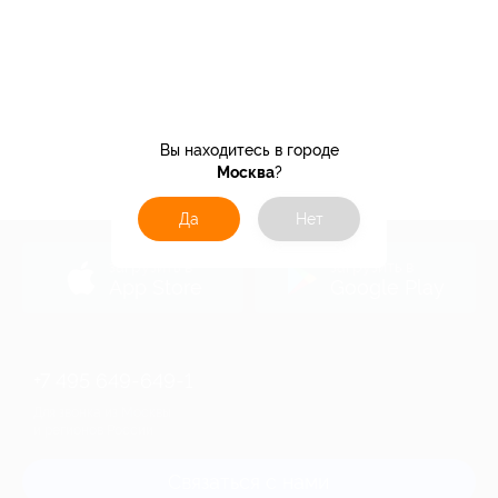
Вы находитесь в городе
Москва
?
Да
Нет
загрузить в
загрузить в
App Store
Google Play
+7 495 649-649-1
Для звонка из Москвы
и регионов России
Связаться с нами