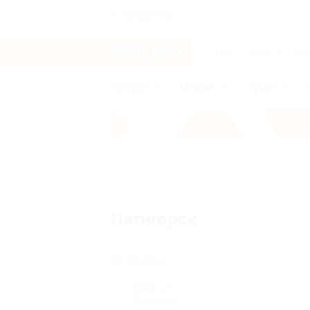
Владимир
Услуги
Отели
Туры
Главная
Отели
Юг России
Пяти
Пятигорск
Юг России
Сочи
(25)
Темрюк
(1)