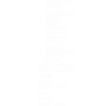
Новороссийск
(2)
Домбай
(1)
Приэльбрусье
(2)
Красная поляна
(3)
Адлер
(2)
Анапа
(36)
Геленджик
(13)
Туапсе
(9)
Краснодар
(11)
Майкоп
(3)
Нальчик
(2)
Ростов-на-Дону
(1)
Волгоград
(2)
Архыз
(2)
Москва и область
Санкт-Петербург и
область
Карелия
Золотое кольцо
Крым
Абхазия
Другие города