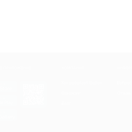
Е ПРИЛОЖЕНИЕ
КОМПАНИЯ
ИНФОР
Как работает Biglion
Вопрос
ть в
Store
Вакансии
Отзывы
ть в
le Play
Блог
ть в
allery