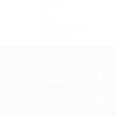
Поволжье
Алтай
Урал
Сибирь
Популярные санатории
Отели 4 и 5 звезд
+7 495 649-649-1
МОБИЛЬНО
Для звонка из Москвы
и регионов России
загрузи
App 
Связаться с нами
загрузи
Goog
загрузи
AppG