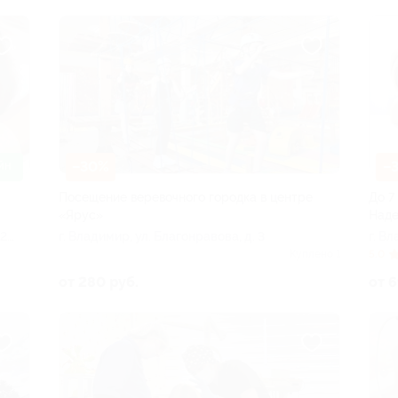
–30%
–
ЙН
Посещение веревочного городка в центре
До 7
«Ярус»
Наде
12
г. Владимир, ул. Благонравова, д. 3
г. Вл
эт. 3
Куплено 1
5.0
от 280 руб.
от 6