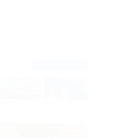
посмотреть
на карте
России
Крым
Абхазия