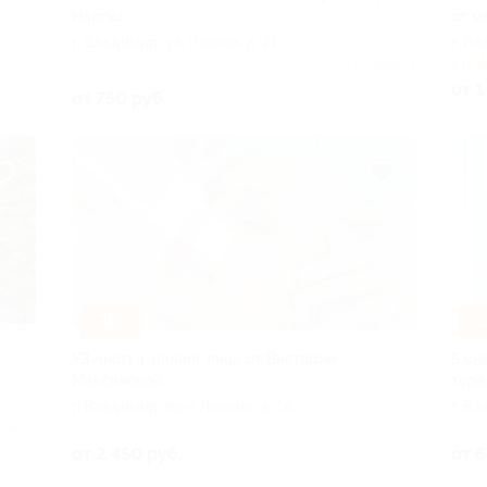
Наргиз
от м
г. Владимир, ул. Разина, д. 21
г. Вл
Куплено 1
5.0
от 1
от 750 руб.
–30%
–
УЗ-чистка, пилинг лица от Виктории
5 се
Максимовой
тера
г. Владимир, пр-т Ленина, д. 14
г. Вл
лено 2
от 2 450 руб.
от 6