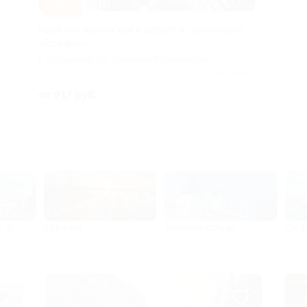
–30%
Кофе или чайник чая и десерт в гриль-хаусе
«Гринвич»
г. Владимир, ул. Большая Московская,
д. 19
Куплено 1
от 917 руб.
г и
Карелия
Золотое кольцо
Юг 