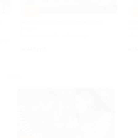
–50%
–
е
Билеты на посещение «Музея восковых
5 се
фигур»
тера
Владимирская обл., г. Суздаль, ул.
г. Вл
Кремлевская, д. 3
лено 1
от 125 руб.
от 6
ы
ВСЕ (1)