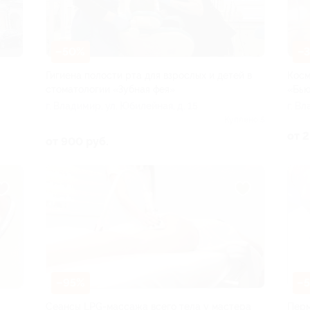
–50%
–
Гигиена полости рта для взрослых и детей в
Косм
стоматологии «Зубная фея»
«Бью
г. Владимир, ул. Юбилейная, д. 15
г. В
Куплено 5
от 2
от 900 руб.
–95%
–
Сеансы LPG-массажа всего тела у мастера
Перм