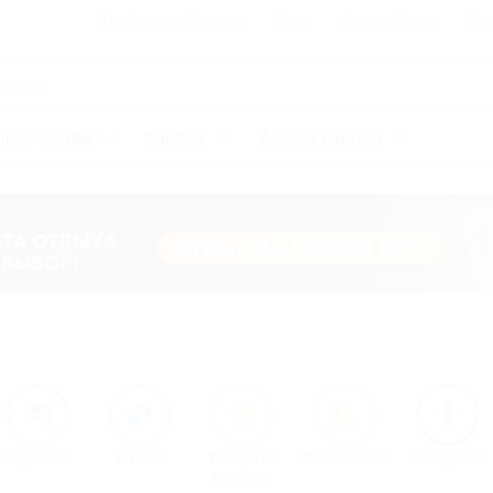
Для Вашего бизнеса
Блог
Франчайзинг
Воп
Промокоды
Кэшбэк
Афиша города
Обучение
Фитнес
Товары по
Развлечения
Экскурсии
купонам