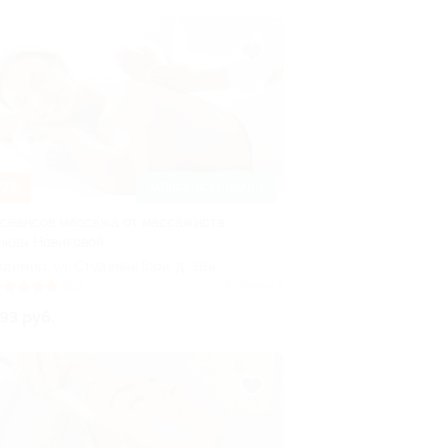
37%
ЗАПИСАТЬСЯ ОНЛАЙН
 сеансов массажа от массажиста
жды Новиковой
адимир, ул. Студёная Гора, д. 36а,
, оф. 324
(23)
Куплено 2
93 руб.