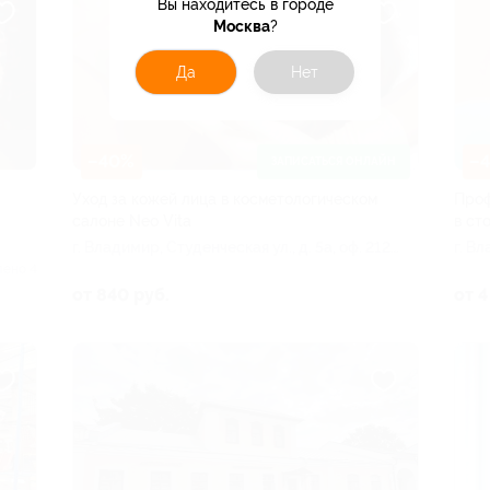
Вы находитесь в городе
Москва
?
Да
Нет
–40%
–
ЗАПИСАТЬСЯ ОНЛАЙН
Уход за кожей лица в косметологическом
Проф
салоне Neo Vita
в ст
г. Владимир, Студенческая ул., д. 5а, оф. 212
г. Вл
(ост. «Площадь Ленина»)
лено 4
от 840 руб.
от 4