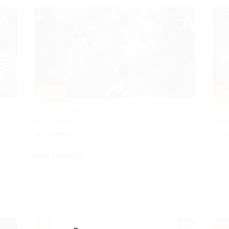
–15%
–
усе
Билет на спектакль «Серебряное копытце»
Русс
от «КукLab»
в ко
Аэропорт
г. Вл
лено 1
от 1 700 руб.
1 200