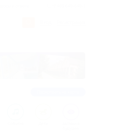
росы и ответы
+7 495 649-649-1
Вход
/
Регистрация
посмотреть
на карте
События
Дети
Загляни в
будущее