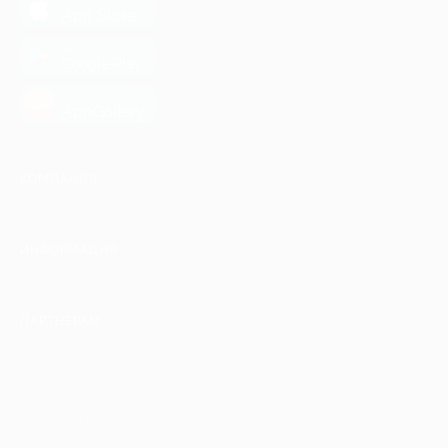
App Store
загрузить в
Google Play
загрузить в
AppGallery
КОМПАНИЯ
ИНФОРМАЦИЯ
ПАРТНЕРАМ
© 2010-2026 BIGLION
Обработка персональных данных
Пользовательское соглашение