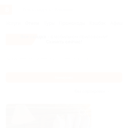
Услуги
Отели
Туры
Промокоды
Кэшбэк
Афиша 
Все скидки
- в мобильном приложении!
Скачать сейчас!
Главная
Отели
Сибирь
Кемерово
Кемерово
Без сортировки