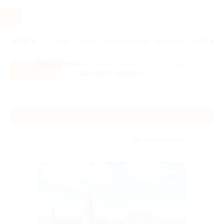
Услуги
Отели
Туры
Промокоды
Кэшбэк
Афиша 
Все скидки
- в мобильном приложении!
Скачать сейчас!
Главная
Услуги
Афиша города
Речные прогулки
Речные прогулки
Без сортировки