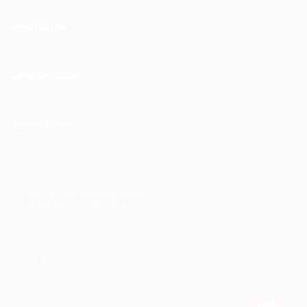
КОМПАНИЯ
ИНФОРМАЦИЯ
ПАРТНЕРАМ
© 2010-2026 BIGLION
Обработка персональных данных
Пользовательское соглашение
Публичная оферта
Гарантия, поддержка
24 часа и возврат средств
Перейти на полную версию сайта