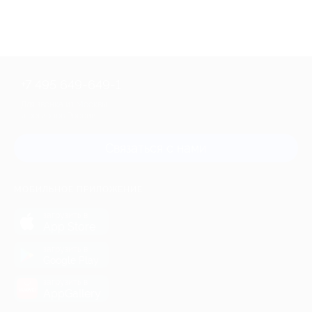
+7 495 649-649-1
Для звонка из Москвы
и регионов России
Связаться с нами
МОБИЛЬНОЕ ПРИЛОЖЕНИЕ
загрузить в
App Store
загрузить в
Google Play
загрузить в
AppGallery