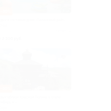
–30%
тдых в гостевом доме «Банановый рай»
ОЧИ
Куплено 12
т 2 100 руб.
–30%
тдых вблизи Красной Поляны в отеле
Сибирь 4*»
ОЧИ