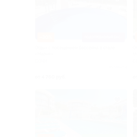
–30%
ПОДОГРЕВАЕМЫЙ БАССЕЙН
Отдых с посещением бассейна в отеле
О
«Мария»
г
СОЧИ
С
Куплено 4
от 4 760 руб.
о