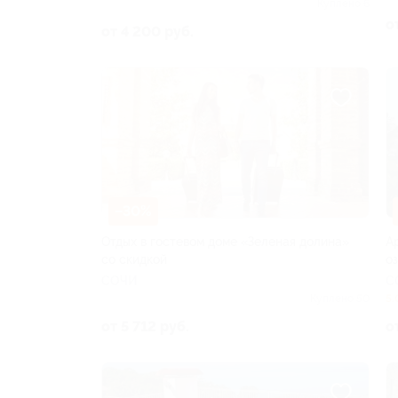
Куплено 6
о
от 4 200 руб.
–30%
Отдых в гостевом доме «Зеленая долина»
А
со скидкой
о
СОЧИ
С
Куплено 50
5.
от 5 712 руб.
о