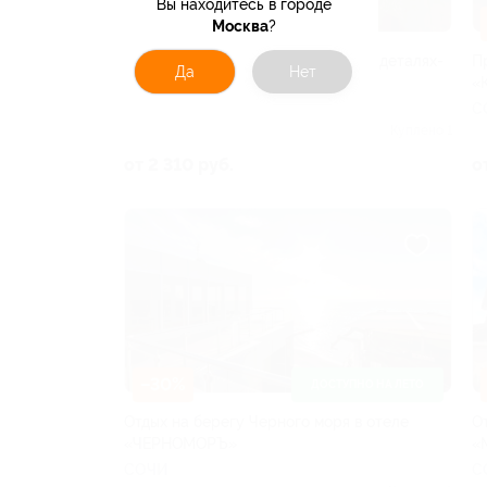
Вы находитесь в городе
–30%
Москва
?
Отдых в гостевом доме «Счастье в деталях-
П
Да
Нет
Лера»
«
СОЧИ
С
Куплено 1
от 2 310 руб.
о
–30%
ДОСТУПНО НА ЛЕТО
Отдых на берегу Черного моря в отеле
О
«ЧЕРНОМОРЪ»
«
СОЧИ
С