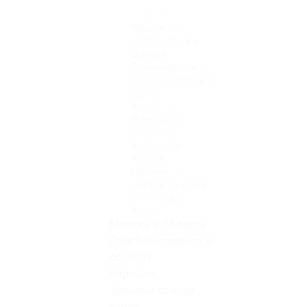
Сочи
(25)
Темрюк
(1)
Новороссийск
(2)
Домбай
(1)
Приэльбрусье
(2)
Красная поляна
(3)
Адлер
(2)
Анапа
(36)
Геленджик
(13)
Туапсе
(9)
Краснодар
(11)
Майкоп
(3)
Нальчик
(2)
Ростов-на-Дону
(1)
Волгоград
(2)
Архыз
(2)
Москва и область
Санкт-Петербург и
область
Карелия
Золотое кольцо
Крым