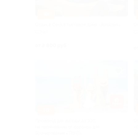
–30%
Отдых в Сочи в гостевом доме «Аркадия»
О
СОЧИ
С
от 2 800 руб.
о
–80%
Промокод для выгоды до 30%
О
на проживание от сервиса для
«
бронирования «ТВИЛ»
С