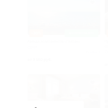
–30%
ДОСТУПНО НА ЛЕТО
Аренда апартаментов «Платан»
П
с
СОЧИ
С
Куплено 3
от 3 150 руб.
о