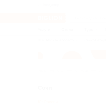
Владимир
Услуги
Отели
Туры
Все
Москва и область
Санкт-Петерб
Главная
Отели
Юг России
Сочи
Сочи
Юг России