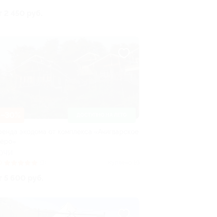
т 2 450 руб.
–30%
ДОСТУПНО НА ЛЕТО
ренда экодома от комплекса «Ачигварское
зеро»
ОЧИ
0
(3)
Куплено 10
т 5 600 руб.