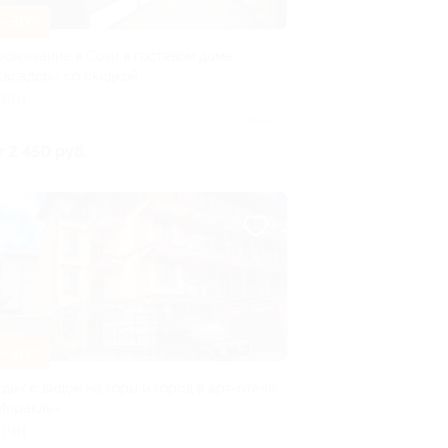
–30%
роживание в Сочи в гостевом доме
Касадор» со скидкой
ОЧИ
Куплено 2
т 2 450 руб.
–30%
тдых с видом на горы и город в арт-отеле
Миракль»
ОЧИ