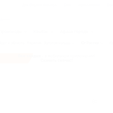
Для Вашего бизнеса
Блог
Франчайзинг
Воп
Промокоды
Кэшбэк
Афиша города
ург и область
Карелия
Золотое кольцо
Юг России
К
Все скидки
- в мобильном приложении!
Скачать сейчас!