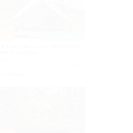
–30%
ДОСТУПНО НА ЛЕТО
тдых с завтраком в агроусадьбе в стиле
лемпинг «Сад чудес»
ОЧИ
Куплено 4
т 4 200 руб.