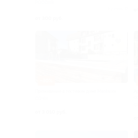
РОССИЯ
Куплено 47
о
от 300 руб.
–30%
Проживание в гостевом доме Mantarini
А
с
СОЧИ
С
от 3 010 руб.
о