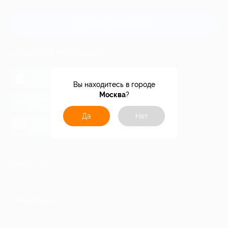
и регионов России
Связаться с нами
МОБИЛЬНОЕ ПРИЛОЖЕНИЕ
загрузить в
App Store
Вы находитесь в городе
Москва
?
загрузить в
Google Play
Да
Нет
загрузить в
AppGallery
КОМПАНИЯ
ИНФОРМАЦИЯ