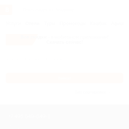
Услуги
Отели
Туры
Промокоды
Кэшбэк
Афиша 
Все скидки
- в мобильном приложении!
Скачать сейчас!
Главная
Отели
Байкал
Байкал
Без сортировки
+7 495 649-649-1
Для звонка из Москвы