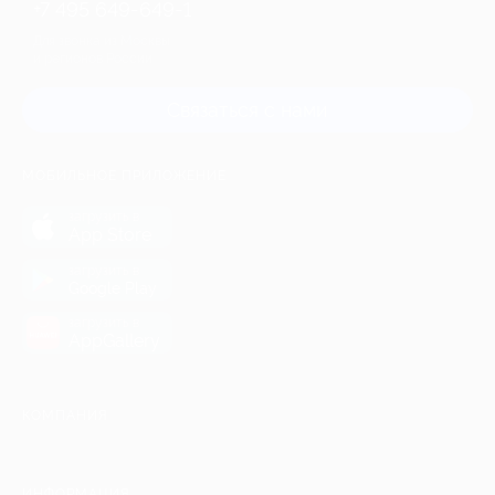
+7 495 649-649-1
Для звонка из Москвы
и регионов России
Связаться с нами
МОБИЛЬНОЕ ПРИЛОЖЕНИЕ
загрузить в
App Store
загрузить в
Google Play
загрузить в
AppGallery
КОМПАНИЯ
ИНФОРМАЦИЯ