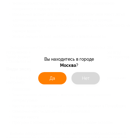
Универсальность для всех возрастов – такое развлечение
понравится и взрослым, и детям.
Идеальный формат для праздников и корпоративов. Квест легко
адаптировать под компанию любого возраста и размера.
Альтернатива прогулкам – экскурсии-квесты часто проводятся на
свежем воздухе.
Живые эмоции за счет интерактива и вовлеченности.
Экскурсии-квесты – это больше, чем просто прогулка. Это
погружение в историю, культуру и атмосферу города через игру.
Такой формат раскрывает знакомые места по-новому, а для туристов
Вы находитесь в городе
становится настоящим приключением.
Москва
?
Виды экскурсий-квестов на Биглион
На Biglion бывают разные варианты таких экскурсий со скидками.
Да
Нет
Например:
Городские квесты с поиском артефактов и подсказок;
Тематические экскурсии – мистические, исторические,
литературные;
Квесты по крышам и дворам – популярный формат в Петербурге;
Семейные квесты для детей и их родителей;
Ночные квесты;
Прогулки с элементами театрализации и гидом-актером.
Биглион сотрудничает только с проверенными организаторами. А