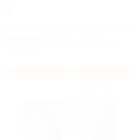
Услуги
Отели
Туры
Промокоды
Кэшбэк
Афиша 
Все скидки
- в мобильном приложении!
Скачать сейчас!
Главная
Услуги
Экскурсии
Квест-экскурсии
Квест-экскурсии
Без сортировки