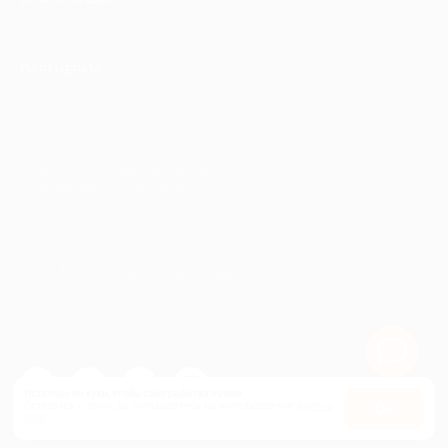
ПАРТНЕРАМ
© 2010-2026 BIGLION
Обработка персональных данных
Пользовательское соглашение
Публичная оферта
Гарантия, поддержка
24 часа и возврат средств
Перейти на полную версию сайта
Используем куки, чтобы сайт работал лучше.
Оставаясь с нами, вы соглашаетесь на использование
файлов
Оk
куки.
Карта