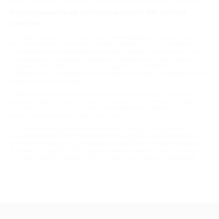
значит, можно не сомневаться: качество экскурсий будет на высоте.
Как сэкономить на экскурсии-квесте без потери
качества
Чтобы сэкономить на участии в таком мероприятии, достаточно
воспользоваться купоном от Биглион. Процесс простой: выберите
понравившееся предложение в данном разделе. Ознакомьтесь с его
условиями: место и время проведения, особенности программы,
условия записи. Купите купон – он придет на электронную почту и
отобразится в личном кабинете. Сохраните QR-код на телефон, чтобы
предъявить организатору.
После этого останется записаться на нужную дату – контакты
организатора есть в описании. И показать купон на месте, чтобы
получить скидку на экскурсию. Готово: можно отправляться в
увлекательное путешествие по купону!
С помощью акций Биглион вы можете посещать популярные
экскурсии-квесты в Москве и Санкт-Петербурге в разы дешевле. Это
отличная возможность разнообразить свой день, не потратив лишнего.
И конечно, подарить себе свежие эмоции и новые знания. Так что не
упускайте шанс: приобретайте купоны сразу после их появления!