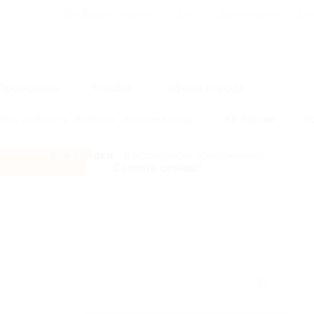
Для Вашего бизнеса
Блог
Франчайзинг
Воп
Промокоды
Кэшбэк
Афиша города
ург и область
Карелия
Золотое кольцо
Юг России
К
Все скидки
- в мобильном приложении!
Скачать сейчас!
ай