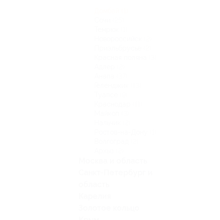
Домбай
(1)
Сочи
(25)
Темрюк
(1)
Новороссийск
(2)
Приэльбрусье
(2)
Красная поляна
(3)
Адлер
(2)
Анапа
(37)
Геленджик
(13)
Туапсе
(9)
Краснодар
(11)
Майкоп
(3)
Нальчик
(2)
Ростов-на-Дону
(1)
Волгоград
(2)
Архыз
(2)
Москва и область
Санкт-Петербург и
область
Карелия
Золотое кольцо
Крым