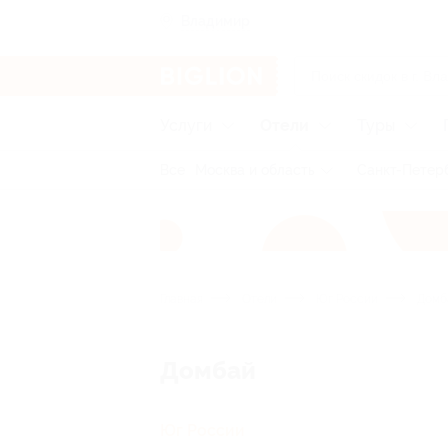
Владимир
Услуги
Отели
Туры
Все
Москва и область
Санкт-Петерб
Главная
Отели
Юг России
Домб
Домбай
Юг России