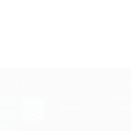
Е ПРИЛОЖЕНИЕ
КОМПАНИЯ
ИНФОР
Как работает Biglion
Вопрос
ть в
Store
Вакансии
Отзывы
ть в
le Play
Блог
ть в