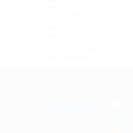
Абхазия
Другие города
Поволжье
Алтай
Урал
Сибирь
Популярные санатории
Отели 4 и 5 звезд
+7 495 649-649-1
МОБИЛЬНО
Для звонка из Москвы
и регионов России
загрузи
App 
Связаться с нами
загрузи
Goog
загрузи