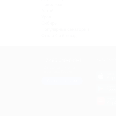
Поволжье
Алтай
Урал
Сибирь
Популярные санатории
Отели 4 и 5 звезд
+7 495 649-649-1
МОБИЛЬНО
Для звонка из Москвы
и регионов России
загрузи
App 
Связаться с нами
загрузи
Goog
загрузи
AppG