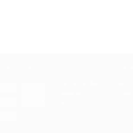
Е ПРИЛОЖЕНИЕ
КОМПАНИЯ
ИНФОР
Как работает Biglion
Вопрос
ть в
Store
Вакансии
Отзывы
ть в
le Play
Блог
ть в
allery