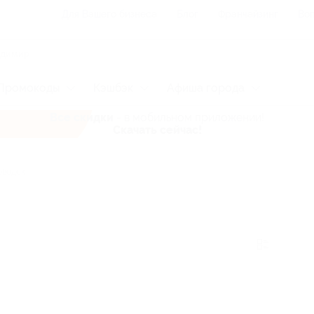
Для Вашего бизнеса
Блог
Франчайзинг
Воп
Промокоды
Кэшбэк
Афиша города
Все скидки
- в мобильном приложении!
Скачать сейчас!
оводск