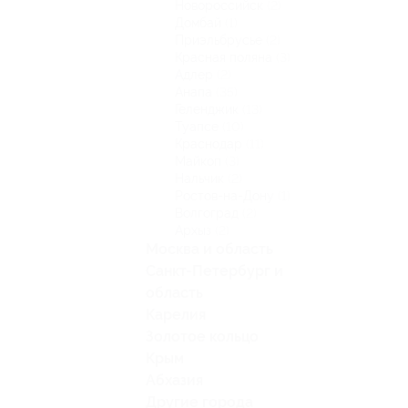
Новороссийск
(2)
Домбай
(1)
Приэльбрусье
(2)
Красная поляна
(3)
Адлер
(2)
Анапа
(35)
Геленджик
(13)
Туапсе
(10)
Краснодар
(11)
Майкоп
(3)
Нальчик
(2)
Ростов-на-Дону
(1)
Волгоград
(2)
Архыз
(2)
Москва и область
Санкт-Петербург и
область
Карелия
Золотое кольцо
Крым
Абхазия
Другие города