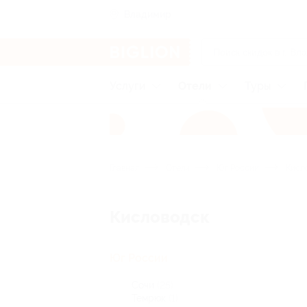
Владимир
Услуги
Отели
Туры
Главная
Отели
Юг России
Кисл
Кисловодск
Юг России
Сочи
(25)
Темрюк
(1)