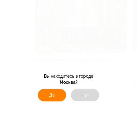
–30%
Аренда дома на базе отдыха «Сосновый
О
бор»
Т
РЯЗАНСКАЯ ОБЛАСТЬ
Вы находитесь в городе
Куплено 9
Москва
?
о
от 1 400 руб.
Да
Нет