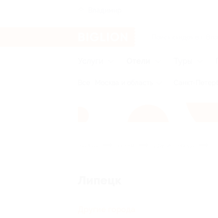
Владимир
Услуги
Отели
Туры
Все
Москва и область
Санкт-Петерб
Главная
Отели
Другие города
Л
Липецк
Другие города