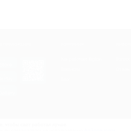
Е ПРИЛОЖЕНИЕ
КОМПАНИЯ
ИНФОР
Как работает Biglion
Вопрос
ть в
Store
Вакансии
Отзывы
ть в
le Play
Блог
ть в
allery
Гарантия, поддержка
24 часа и возврат средств
и, чтобы сайт работал лучше.
файлов куки.
и, вы соглашаетесь на использование