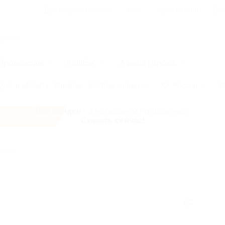
Для Вашего бизнеса
Блог
Франчайзинг
Воп
Промокоды
Кэшбэк
Афиша города
ург и область
Карелия
Золотое кольцо
Юг России
К
Все скидки
- в мобильном приложении!
Скачать сейчас!
ипецк