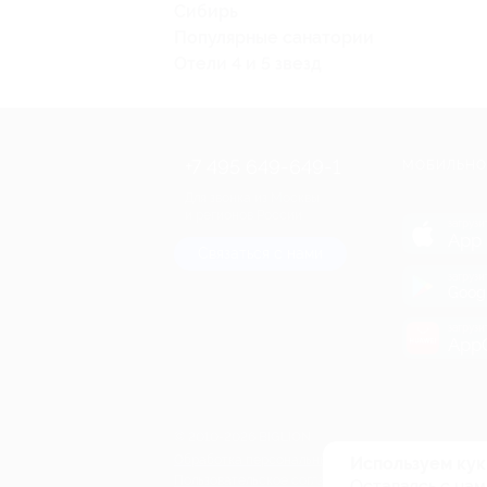
Сибирь
Популярные санатории
Отели 4 и 5 звезд
+7 495 649-649-1
МОБИЛЬНО
Для звонка из Москвы
и регионов России
загрузи
App 
Связаться с нами
загрузи
Goog
загрузи
AppG
© 2010-2026 BIGLION
Обработка персональных данных
Используем кук
Пользовательское соглашение
Оставаясь с нам