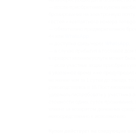
— после приобретения купона необх
бронирования
на электронную почт
гостей и контактного номера телефо
— обязательно предварительное брон
44 или
WhatsApp
;
— доступна связь через
WhatsApp
;
— в случае прибытия в гостевой дом
в предоставлении услуги может быть
— если участник акции приобрел куп
в указанное время и не предупредил
не менее чем за 1 сутки до заезда, т
руководствуясь п. 16 Постановления 
удержать/истребовать у участника а
стоимости одних суток проживания; в
клиент за возвратом денежных средст
непосредственно к исполнителю.
Купон действует на следующие вид