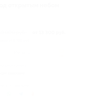
под открытым небом
19 000 руб.
от 13 300 руб.
омия от 5 700 руб.
Купить
138
 купонов куплено
кция завершена
литься с друзьями