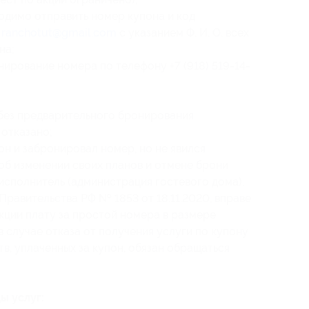
одимо отправить номер купона
и код
у
ranchotut@gmail.com
с указанием Ф. И. О. всех
на;
ирование номера по телефону +7 (918) 519-14-
 без предварительного бронирования
 отказано;
он и забронировал номер, но не явился
 об изменении своих планов и отмене брони
о исполнитель (администрация гостевого дома),
Правительства РФ № 1853 от 18.11.2020, вправе
кции плату за простой номера в размере
 случае отказа от получения услуги по купону
в, уплаченных за купон, обязан обращаться
ы услуг: