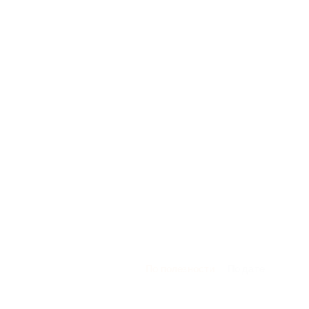
По полезности
По дате