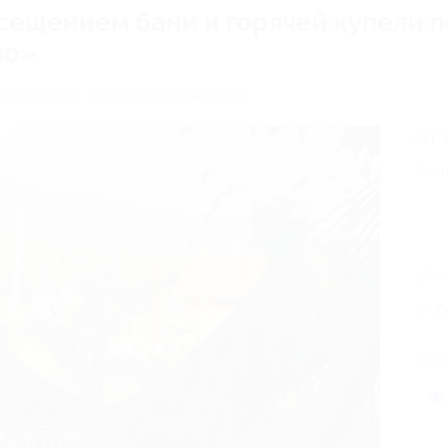
осещением бани и горячей купели 
чо»
ский р-н, ст. Даховская, ул. Заречная
от 
Экон
5
А
Поде