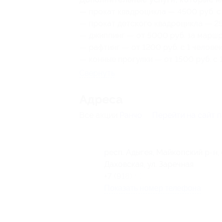
— прокат квадроцикла — 4500 руб. с 
— прокат детского квадроцикла — 250
— джиппинг — от 5000 руб. за маршр
— рафтинг — от 1200 руб. с 1 челове
— конные прогулки — от 1500 руб. с 
Свернуть
Адресa
Все акции
Ранчо
Перейти на сайт 
респ. Адыгея, Майкопский р-н, 
Даховская, ул. Заречная
+7 (918) 519-14-44
Показать номер телефона