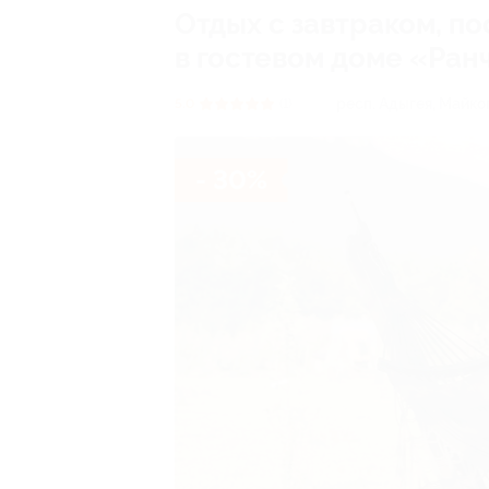
Отдых с завтраком, п
в гостевом доме «Ран
респ. Адыгея, Майкоп
5.0
(1)
- 30%