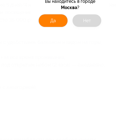
Вы находитесь в городе
ие 5 дней/4 ночей для троих в номере категории
Москва
?
и, посещением бани и горячей купели Фурако
сто 35 000 руб.)
Да
Нет
с удобствами, балконом и видом на горы;
з за все время проживания;
под открытым небом (2 часа) — ежедневно;
 с категорией);
можно приобрести при необходимости: