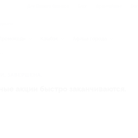
Для Вашего бизнеса
Блог
Франчайзинг
Воп
Промокоды
Кэшбэк
Афиша города
оп
И, ЗАВЕРШЕНА.
ные акции быстро заканчиваются.