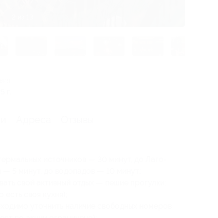
3 из 13
вия
 г.
ии
Адреса
Отзывы
термальных источников — 30 минут, до Лаго-
 — 5 минут, до водопадов — 10 минут;
ать свой активный отдых — пешие прогулки;
 есть своя кухня);
ходимо уточнить наличие свободных номеров
ест по акции ограничено);