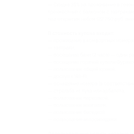
— Скидка 35% на проживание в течен
трехместный с балконом с завтракам
под открытым небом (22 750 руб. вме
В стоимость купона входит:
— проживание в комфортных номерах 
— завтраки;
— посещение бани (2 часа) — один ра
— посещение горячей купели Фурако 
— пользование общей кухней;
— доступ к Wi-Fi;
— оснащение номера (в соответствии
— стрельба из лука или арбалета;
— пользование парковкой;
— пользование мангалом;
— пользование беседкой.
— пользование велосипедами.
Дополнительные услуги, которые 