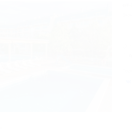
от 
Экон
7
А
Поде
я