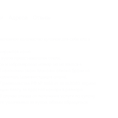
ии
Адреса
Отзывы
ниченное количество купонов для себя или в
мируются ночи);
 купон представителям отеля;
н и забронировал номер, но не явился в
б изменении своих планов и отмене брони не
сполнитель (администрация отеля),
Правительства РФ № 1853 от 18.11.2020, вправе
кции плату за простой номера в размере
 случае отказа от получения услуги по купону
в, уплаченных за купон, обязан обращаться