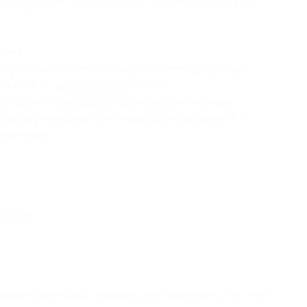
ервая услуга — обед), выезд — в 11:00 (последняя
имо:
но уточнить наличие номеров на интересующие
й почте
al-parus2015@yandex.ru
;
 же день) подтвердить бронирование номера,
елефону номер купона
и код бронирования
, Ф. И.
ной связи.
04412
.
а сайт партнера
Юридическая информация о партнёре