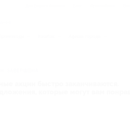
Для Вашего бизнеса
Блог
Франчайзинг
Воп
Промокоды
Кэшбэк
Афиша города
а
И, ЗАВЕРШЕНА.
ные акции быстро заканчиваются.
редложения, которые могут вам понра