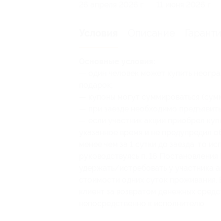
26 апреля 2026 г.
11 июня 2026 г.
Описание
Гарант
Условия
Основные условия:
— один человек может купить неогра
подарок;
— купоны могут суммироваться (сум
— при заезде необходимо предъявить
— если участник акции приобрел купо
указанное время и не предупредил о
менее чем за 1 сутки до заезда, то и
руководствуясь п. 16 Постановления 
удержать/истребовать у участника а
стоимости одних суток проживания. В
клиент за возвратом денежных средст
непосредственно к исполнителю.