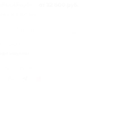
18 000 руб.
от 12 600 руб.
омия от 5 400 руб.
Купить
361
7 купонов куплено
кция завершена
литься с друзьями