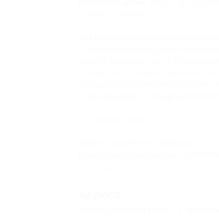
Расчетное время:
заезд — в 13:00 (п
услуга — завтрак).
Для бронирования номера необход
— перед покупкой купона обязатель
даты по телефону или по электронно
— сразу после покупки купона (в тот
сообщив представителям отеля по т
О. проживающих и телефон для обрат
Посмотреть
прайс
.
Объект прошел классификацию.
Номер реестровой записи:
С2320240
Свернуть
Адресa
Все акции
Южный парус
Перейти н