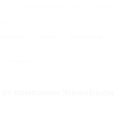
Для Вашего бизнеса
Блог
Франчайзинг
Воп
Промокоды
Кэшбэк
Афиша города
Категории
у от компании ЖилиБыли