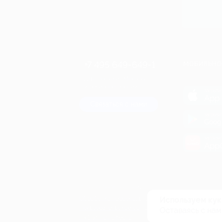
+7 495 649-649-1
МОБИЛЬНО
Для звонка из Москвы
и регионов России
загрузи
App 
Связаться с нами
загрузи
Goog
загрузи
AppG
© 2010-2026 BIGLION
Обработка персональных данных
Используем кук
Пользовательское соглашение
Оставаясь с нам
Публичная оферта