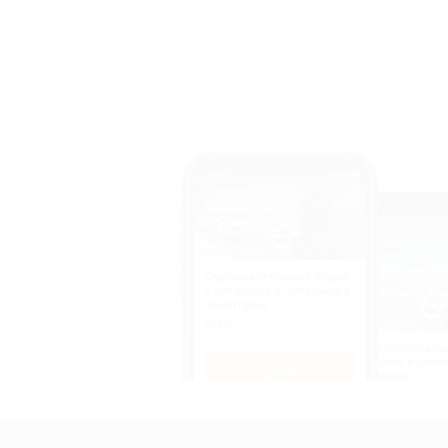
Оздоровительный отдых
c питанием и лечением в
санатории
50%
cкидка
Оздоровительны
питанием и лече
Купить
санатории
50%
cкидка
Купит