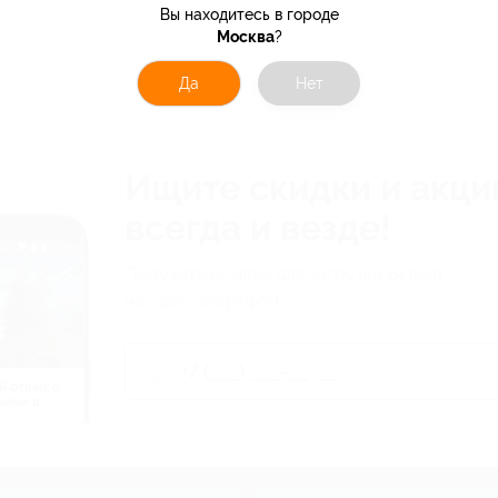
Вы находитесь в городе
Москва
?
Да
Нет
Ищите скидки и акци
всегда и везде!
Получите ссылку для загрузки Biglion
на свой смартфон
й отдых c
нием в
ь