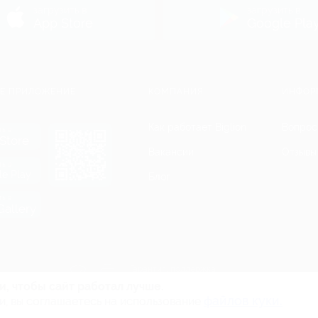
загрузить в
загрузить в
App Store
Google Pla
Е ПРИЛОЖЕНИЕ
КОМПАНИЯ
ИНФОР
Как работает Biglion
Вопрос
ть в
Store
Вакансии
Отзывы
ть в
le Play
Блог
ть в
allery
Гарантия, поддержка
24 часа и возврат средств
и, чтобы сайт работал лучше.
файлов куки.
и, вы соглашаетесь на использование