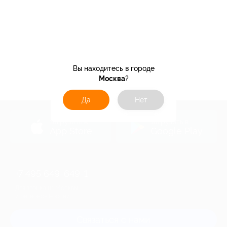
Вы находитесь в городе
Москва
?
Да
Нет
загрузить в
загрузить в
App Store
Google Play
+7 495 649-649-1
Для звонка из Москвы
и регионов России
Связаться с нами