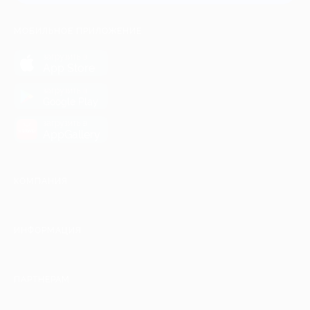
МОБИЛЬНОЕ ПРИЛОЖЕНИЕ
загрузить в
App Store
загрузить в
Google Play
загрузить в
AppGallery
КОМПАНИЯ
ИНФОРМАЦИЯ
ПАРТНЕРАМ