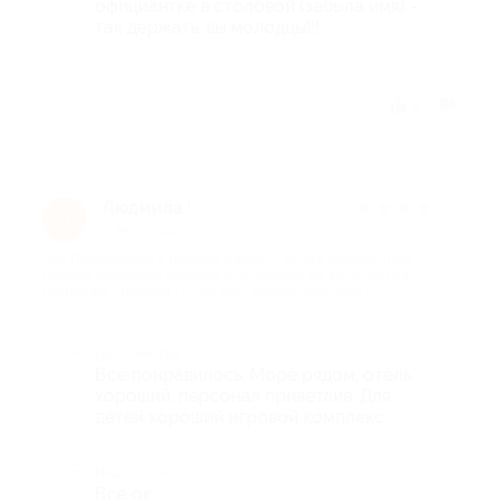
официантке в столовой (забыла имя) -
так держать, вы молодцы!!!
Отзыв полезен?
5
Людмила '.
★
★
★
★
★
Л
7 лет назад
про Проживание в течение 2 дней/1 ночи в двухместном
номере категории комфорт с 01.06.2019 по 30.06.2019 в
гостинице «Иордан» (1750 руб. вместо 2500 руб.)
Достоинства
Все понравилось. Море рядом, отель
хороший, персонал приветлив. Для
детей хороший игровой комплекс
Недостатки
Все ок