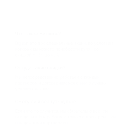
Что такое Биглион?
Biglion это про специальные акции, по условиям
которых вы можете приобрести купон со
скидкой от 50 до 90%
Откуда такие скидки?
Мы непосредственно работаем с каждым
партнером и договариваемся с ним о лучших
условиях для вас
Смогу ли я вернуть купон?
Если что-то случится, мы обязательно вернем
вам деньги. Мы работаем только с проверенными
и надежными партнерами