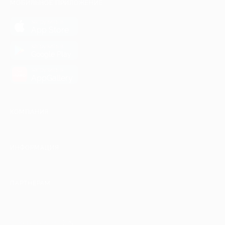
МОБИЛЬНОЕ ПРИЛОЖЕНИЕ
загрузить в
App Store
загрузить в
Google Play
загрузить в
AppGallery
КОМПАНИЯ
ИНФОРМАЦИЯ
ПАРТНЕРАМ
© 2010-2026 BIGLION