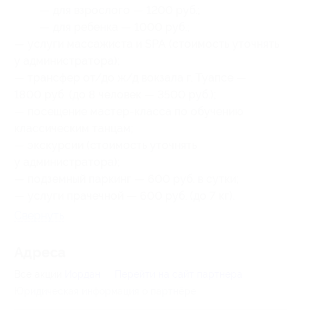
— для взрослого — 1200 руб.;
— для ребенка — 1000 руб.;
— услуги массажиста и SPA (стоимость уточнять
у администратора);
— трансфер от/до ж/д вокзала г. Туапсе —
1800 руб. (до 8 человек — 3500 руб.);
— посещение мастер-класса по обучению
классическим танцам;
— экскурсии (стоимость уточнять
у администратора);
— подземный паркинг — 600 руб. в сутки;
— услуги прачечной — 600 руб. (до 7 кг).
Свернуть
Адресa
Все акции
Иордан
Перейти на сайт партнера
Юридическая информация о партнёре