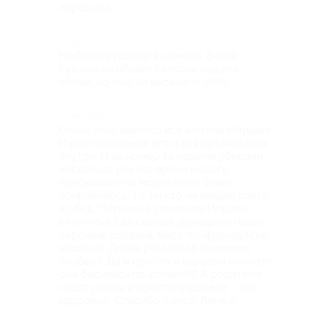
персонал.
Недостатки
Не было сушилки в номере. Бельё
сушили на общем балконе нашего
этажа, но оно не высыхало ))))))).
Комментарий
Очень понравилось всё в отеле Иордан!
И расположение его и вся организация
внутри. Наш номер за неделю убирали
несколько раз (во время нашего
пребывания на море) и это очень
понравилось, т.к. ни кто не мешал спать
в обед. Питание в столовой Иордан -
отличное! Еда свежая, домашняя (каши,
окрошка, солянка, мясо по-французски,
шашлык). Детей развлекал аниматор
Альберт. Да и просто в игровой комнате
они бесились по-полной!!! А родители
сидят рядом и просто отдыхают - вот
здорово!!! Спасибо Алесе, Лене и