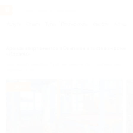
Услуги
Отели
Туры
Промокоды
Кэшбэк
Афиша 
Главная
Отели
Юг России
Туапсе
Аренда апартаментов в Ольгинке в гостевом доме
«Иордан»
Краснодарский край, Туапсинский р-н, пос. Ольгинка, мкр-н
Горизонт, д. 39
- 30%