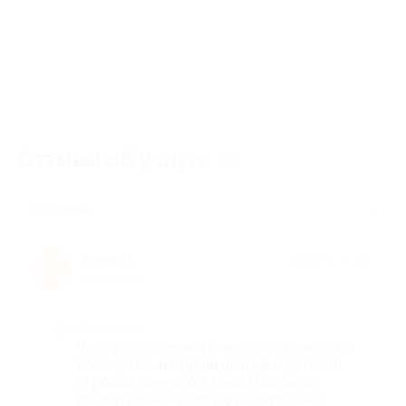
Отзывы об услуге
14
Полезные
Инна Ч.
★
★
★
★
★
И
6 лет назад
Достоинства
Чистота, столовая (невероятно вкусное
всё!), уютный задний дворик с детской
игровой комнатой, зоной барбекю,
внимательный и доброжелательный