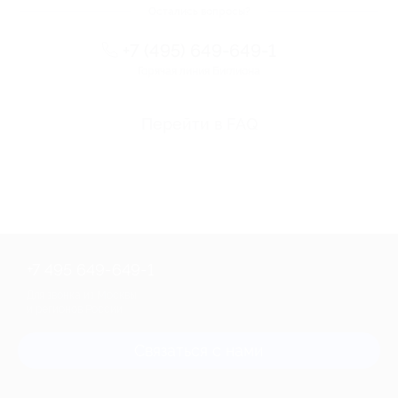
Остались вопросы?
+7 (495) 649-649-1
Горячая линия Биглиона
Перейти в FAQ
+7 495 649-649-1
Для звонка из Москвы
и регионов России
Связаться с нами